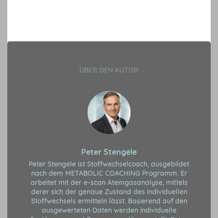
ÜBER DEN AUTOR
Peter Stengele
Peter Stengele ist Stoffwechselcoach, ausgebildet
nach dem METABOLIC COACHING Programm. Er
arbeitet mit der e-scan Atemgasanalyse, mittels
derer sich der genaue Zustand des individuellen
Stoffwechsels ermitteln lässt. Basierend auf den
ausgewerteten Daten werden individuelle