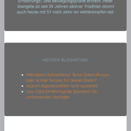
Ernährungs- und Bewegungspläne erstellt. Peter
Stengele ist seit 35 Jahren aktiver Triathlet nimmt
auch heute mit 57 noch aktiv an Wettkämpfen teil.
WEITERE BLOGARTIKEL
Mikrobiom-Schnelltests: Teure Daten-Illusion
oder echter Nutzen für deinen Darm?
Warum Kalorienzählen nicht ausreicht
Low-Carb-Ernährung bei Sportlern: Ein
umfassender Leitfaden